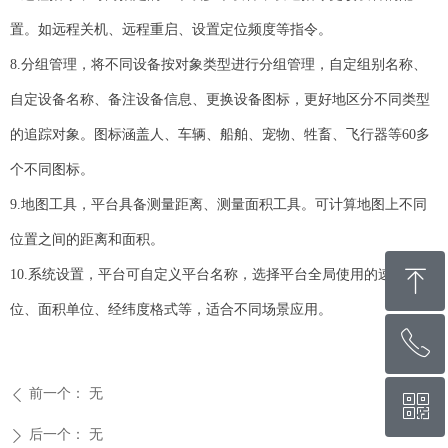
置。如远程关机、远程重启、设置定位频度等指令。
8.分组管理，将不同设备按对象类型进行分组管理，自定组别名称、
自定设备名称、备注设备信息、更换设备图标，更好地区分不同类型
的追踪对象。图标涵盖人、车辆、船舶、宠物、牲畜、飞行器等60多
个不同图标。
9.地图工具，平台具备测量距离、测量面积工具。可计算地图上不同
位置之间的距离和面积。
ꁸ
10.系统设置，平台可自定义平台名称，选择平台全局使用的速度单
位、面积单位、经纬度格式等，适合不同场景应用。
ꂅ
回到顶部
前一个：
无
ꄴ
ꀥ
400-822-5331
后一个：
无
ꄲ