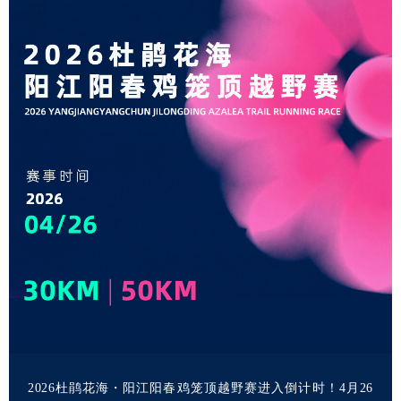
2026杜鹃花海・阳江阳春鸡笼顶越野赛进入倒计时！4月26