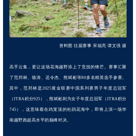
资料图 往届赛事 宋福亮 谭文强 摄
高手云集，更让这场花海越野添上了竞技的锋芒。赛事汇聚
了范邦林、骆涛、迟令杰、熊斌彬等80多名精英选手参赛。
其中，范邦林是2025黄金联赛中国系列赛男子年度总冠军
（ITRA积分925），熊斌彬则为女子年度总冠军（ITRA积分
745），这意味着在鸡笼顶的杜鹃花海中，即将上演一场华
南越野跑超高水平的巅峰对决。