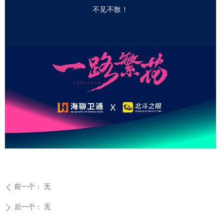
不见不散！
前一个：
无
ꄴ
后一个：
无
ꄲ