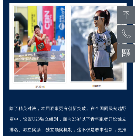
ꁸ
ꂅ
回到顶部
ꀥ
400-822-5331
微信二维码
除了精英对决，本届赛事更有创新突破。在全国同级别越野
赛中，设置U23独立组别，面向23岁以下青年跑者开设独立
排名、独立奖励、独立颁奖机制，这不仅是赛事创新，更推