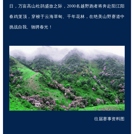
日，万亩高山杜鹃盛放之际，2000名越野跑者将奔赴阳江阳
春鸡笼顶，穿梭于云海草甸、千年花林，在绝美山野赛道中
挑战自我、驰骋春光！
往届赛事资料图