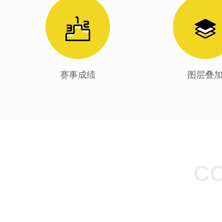
赛事成绩
图层叠
C