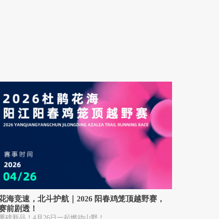
花海竞速，北斗护航｜2026 阳春鸡笼顶越野赛，
赛前剧透！
重磅新品！4月26日一起燃动山野！