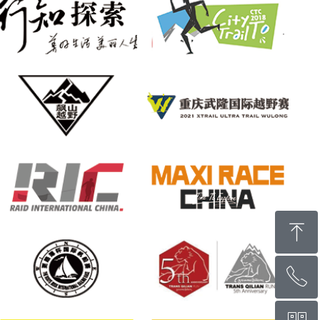
ꁸ
ꂅ
回到顶部
400-822-5331